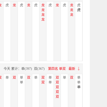
龙
虎
龙
虎
龙
虎
龙
虎
龙
虎
龙
虎
龙
龙
虎
龙
龙
龙
今天
累计：单(
397
) 双(
367
)
第四名
单双
最新
双
单
双
单
双
单
双
单
双
单
双
单
单
双
单
双
单
双
单
双
双