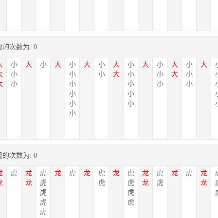
现的次数为:
0
大
小
大
小
大
小
大
小
大
小
大
小
大
小
大
大
小
小
小
大
小
小
大
小
大
小
小
小
小
小
小
小
小
小
小
现的次数为:
0
龙
虎
龙
虎
龙
虎
龙
虎
龙
虎
龙
虎
龙
虎
龙
龙
龙
虎
虎
虎
龙
虎
龙
虎
虎
虎
虎
虎