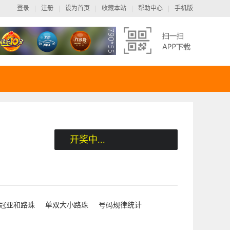
讯、彩票分析、彩票软件、彩票社区等全方位、一体化的综合彩票服务，深受广大彩民
登录
|
注册
|
设为首页
|
收藏本站
|
帮助中心
|
手机版
开奖中...
扫一扫，下载移动客户端
（IOS、Android均可扫码下载）
冠亚和路珠
单双大小路珠
号码规律统计