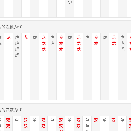
小
现的次数为:
0
虎
龙
虎
龙
虎
龙
虎
龙
虎
龙
虎
龙
虎
龙
虎
虎
虎
龙
虎
龙
龙
龙
龙
虎
虎
龙
龙
龙
虎
虎
现的次数为:
0
单
双
单
双
单
双
单
双
单
双
单
双
单
双
单
单
双
双
双
双
双
单