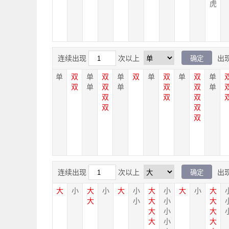
虎
连续出现
次以上
出
单
双
单
双
单
双
单
双
单
双
单
双
单
双
单
单
双
单
双
单
双
双
单
单
双
双
双
双
双
双
连续出现
次以上
出
大
小
大
小
大
小
大
小
大
小
大
小
大
小
大
小
大
大
小
大
小
大
大
大
小
大
大
小
大