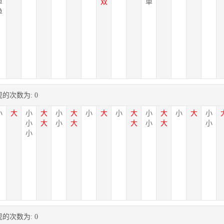
单
双
单
单
现的次数为:
0
小
大
小
大
小
大
小
大
小
大
小
大
小
大
小
小
大
小
大
大
小
大
小
小
现的次数为:
0