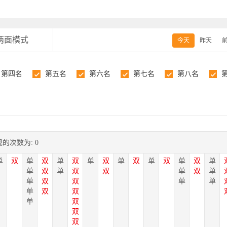
两面模式
今天
昨天
第四名
第五名
第六名
第七名
第八名
5
6
7
8
9
现的次数为:
0
单
双
单
双
单
双
单
双
单
双
单
双
单
双
单
单
双
单
双
双
单
双
单
单
双
双
单
单
单
双
双
单
双
双
双