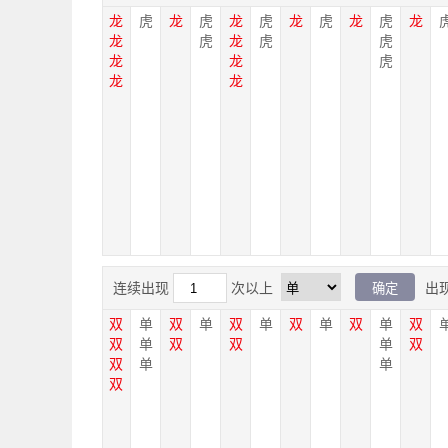
龙
虎
龙
虎
龙
虎
龙
虎
龙
虎
龙
虎
龙
虎
龙
龙
龙
龙
虎
龙
虎
虎
龙
龙
虎
龙
龙
连续出现
次以上
出
双
单
双
单
双
单
双
单
双
单
双
单
双
单
双
双
单
双
单
双
双
单
双
双
双
单
单
双
双
双