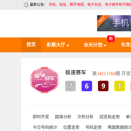
术，通过网络、电话、手机、短信、数字电视、电子杂志、电子邮件和平面媒体等多样
最新公告：
首页
长龙
彩票大厅
全天计划
极速赛车
第
34111564
期 开奖
即时开奖
路珠分析
冷热分析
冠亚和走势
单
今日号码统计
位置走势
号码走势
两面数据统