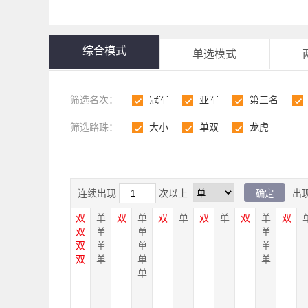
综合模式
单选模式
筛选名次：
冠军
亚军
第三名
1
2
3
4
筛选路珠：
大小
单双
龙虎
2
1
3
连续出现
次以上
出
双
单
双
单
双
单
双
单
双
单
双
单
双
单
双
双
单
单
双
单
单
单
单
双
单
单
单
单
双
单
单
单
单
单