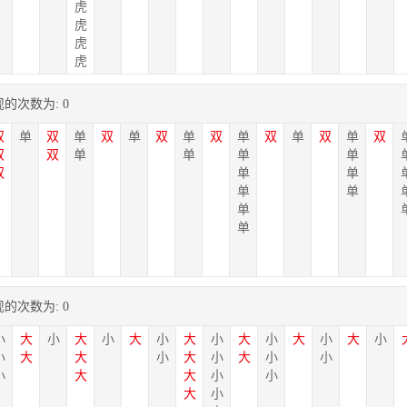
虎
虎
虎
虎
现的次数为:
0
双
单
双
单
双
单
双
单
双
单
双
单
双
单
双
双
双
单
单
单
单
双
单
单
单
单
单
单
现的次数为:
0
小
大
小
大
小
大
小
大
小
大
小
大
小
大
小
小
大
大
小
大
小
大
小
小
小
大
大
小
小
大
小