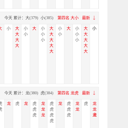
今天
累计：大(
379
) 小(
385
)
第四名
大小
最新
大
小
大
小
大
小
大
小
大
小
大
小
大
小
小
大
小
小
大
大
小
大
小
大
大
大
大
大
大
今天
累计：龙(
380
) 虎(
384
)
第四名
龙虎
最新
虎
龙
虎
龙
虎
龙
虎
龙
虎
龙
虎
龙
虎
虎
龙
虎
虎
龙
龙
虎
龙
虎
虎
龙
虎