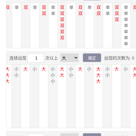
单
双
单
双
单
双
单
双
单
双
单
双
单
双
单
单
双
单
双
双
双
单
双
单
双
双
单
双
单
双
单
双
单
单
连续出现
次以上
出现的次数为:
0
小
大
小
大
小
大
小
大
小
大
小
大
小
大
小
大
小
小
大
小
大
小
大
小
大