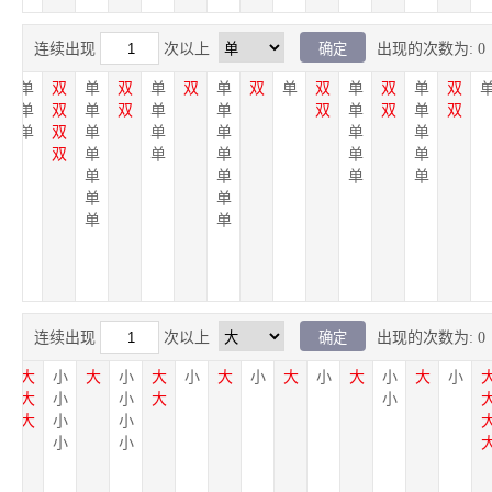
连续出现
次以上
出现的次数为:
0
双
单
双
单
双
单
双
单
双
单
双
单
双
单
双
双
单
双
单
双
单
单
双
单
双
单
双
单
双
单
单
单
单
单
双
单
单
单
单
单
单
单
单
单
单
单
单
单
连续出现
次以上
出现的次数为:
0
小
大
小
大
小
大
小
大
小
大
小
大
小
大
小
小
大
小
小
大
小
大
小
小
小
小