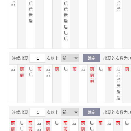
后
后
后
后
后
后
后
后
后
后
后
后
后
后
连续出现
次以上
出现的次数为:
前
后
前
后
前
后
前
后
前
后
前
后
前
后
前
前
后
后
前
后
前
后
后
后
后
连续出现
次以上
出现的次数为:
后
前
后
前
后
前
后
前
后
前
后
前
后
前
后
前
后
前
后
前
前
前
后