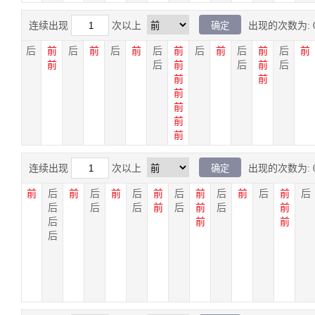
连续出现
次以上
出现的次数为:
前
后
前
后
前
后
前
后
前
后
前
后
前
后
前
前
前
后
前
后
前
后
前
前
前
前
前
前
前
连续出现
次以上
出现的次数为:
后
前
后
前
后
前
后
前
后
前
后
前
后
前
后
后
后
后
前
后
前
后
前
后
前
前
后