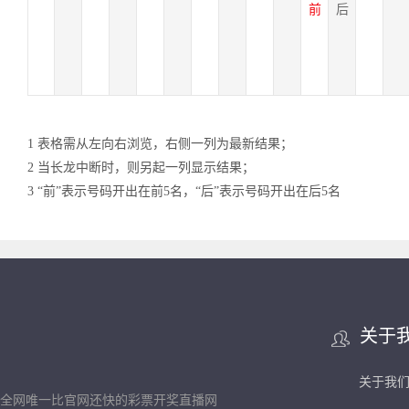
前
后
1 表格需从左向右浏览，右侧一列为最新结果；
2 当长龙中断时，则另起一列显示结果；
3 “前”表示号码开出在前5名，“后”表示号码开出在后5名
关于
关于我
全网唯一比官网还快的彩票开奖直播网