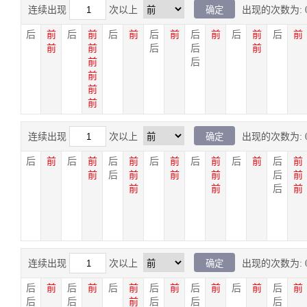
连续出现
次以上
出现的次数为:
前
后
前
后
前
后
前
后
前
后
前
后
前
后
前
前
前
前
后
后
前
前
前
后
前
前
前
连续出现
次以上
出现的次数为:
前
后
前
后
前
后
前
后
前
后
前
后
前
后
前
前
后
前
前
前
后
前
前
前
后
前
连续出现
次以上
出现的次数为:
前
后
前
后
前
后
前
后
前
后
前
后
前
后
前
后
后
前
后
后
后