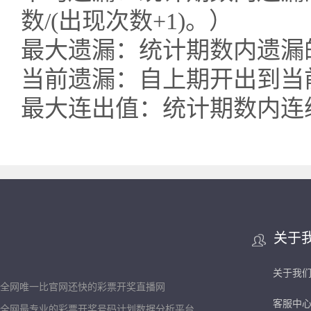
数/(出现次数+1)。）
最大遗漏：统计期数内遗漏
当前遗漏：自上期开出到当
最大连出值：统计期数内连
关于
关于我
全网唯一比官网还快的彩票开奖直播网
客服中
全网最专业的彩票开奖号码计划数据分析平台