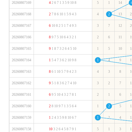
20260807169
4
2
6
7
1
3
5
9
10
8
5
1
14
20260807168
2
7
8
6
10
1
5
9
4
3
4
2
13
2
20260807167
6
10
8
2
5
1
7
4
9
3
3
7
12
2
20260807166
8
9
7
5
10
6
4
3
2
1
2
6
11
1
20260807165
9
1
8
7
3
2
6
4
5
10
1
5
10
1
20260807164
1
5
4
7
3
6
2
10
9
8
1
4
9
1
20260807163
8
6
1
10
5
7
9
4
2
3
4
3
8
1
20260807162
9
5
1
8
3
6
2
7
4
10
3
2
7
1
20260807161
6
9
5
10
4
3
2
7
8
1
2
1
6
1
20260807160
2
8
10
9
7
1
3
5
6
4
1
2
5
1
20260807159
1
2
4
3
5
9
8
10
6
7
1
2
4
1
20260807158
10
3
2
6
4
5
8
7
9
1
5
1
3
1