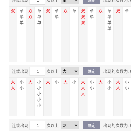
连续出现
次以上
出现的次数为:
单
双
单
双
单
双
单
双
单
双
单
双
单
双
单
单
双
单
单
双
单
单
单
单
双
单
单
连续出现
次以上
出现的次数为:
小
大
小
大
小
大
小
大
小
大
小
大
小
大
小
大
小
小
大
小
小
大
小
小
大
小
小
连续出现
次以上
出现的次数为: