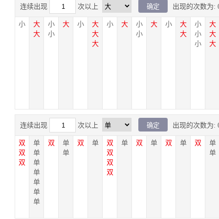
连续出现
次以上
出现的次数为:
大
小
大
小
大
小
大
小
大
小
大
小
大
小
大
大
大
小
大
小
大
小
大
大
小
大
连续出现
次以上
出现的次数为:
单
双
单
双
单
双
单
双
单
双
单
双
单
双
单
单
双
单
单
双
单
双
单
双
单
双
单
单
单