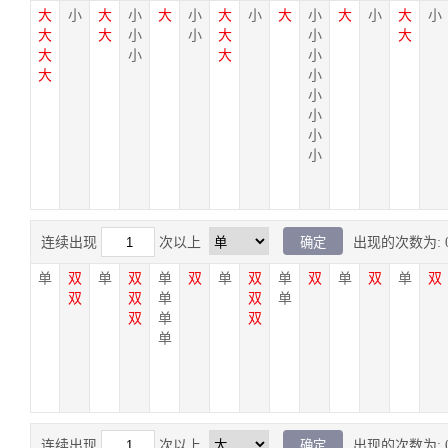
小
大
小
大
小
大
小
大
小
大
小
大
小
大
小
小
大
大
小
小
大
小
大
小
大
小
大
小
大
小
小
小
小
小
连续出现
次以上
出现的次数为:
双
单
双
单
双
单
双
单
双
单
双
单
双
单
双
双
双
双
单
双
单
双
单
双
单
连续出现
次以上
出现的次数为: