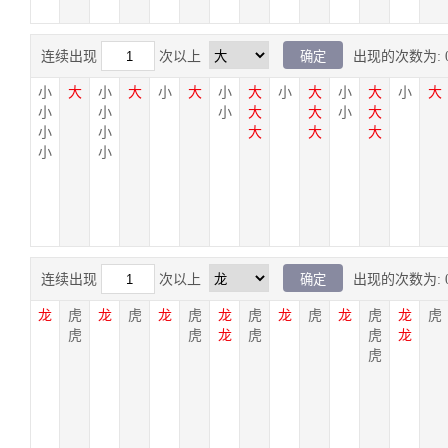
连续出现
次以上
出现的次数为:
大
小
大
小
大
小
大
小
大
小
大
小
大
小
大
大
小
小
小
大
大
小
大
大
小
小
大
大
大
小
小
连续出现
次以上
出现的次数为:
虎
龙
虎
龙
虎
龙
虎
龙
虎
龙
虎
龙
虎
龙
虎
虎
虎
虎
龙
虎
虎
龙
虎
虎
虎
虎
虎