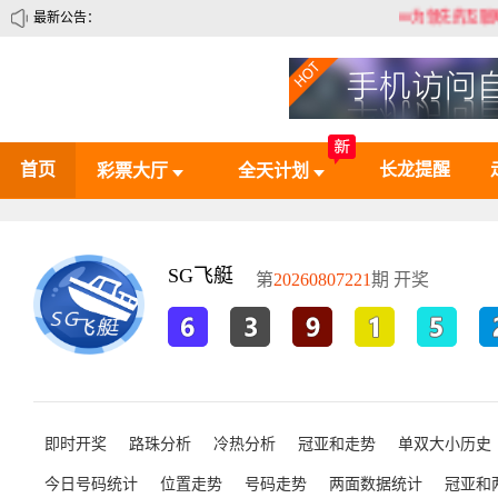
最新公告：
80为领先的互联网彩票公司
首页
长龙提醒
彩票大厅
全天计划
SG飞艇
第
20260807221
期 开奖
即时开奖
路珠分析
冷热分析
冠亚和走势
单双大小历史
今日号码统计
位置走势
号码走势
两面数据统计
冠亚和