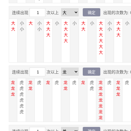
连续出现
次以上
出现的次数为:
小
大
小
大
小
大
小
大
小
大
小
大
小
大
小
小
大
小
小
大
大
大
大
小
大
小
大
大
大
大
大
大
大
大
连续出现
次以上
出现的次数为:
虎
龙
虎
龙
虎
龙
虎
龙
虎
龙
虎
龙
虎
龙
虎
龙
虎
龙
龙
虎
龙
龙
龙
虎
龙
龙
虎
龙
虎
龙
虎
龙
龙