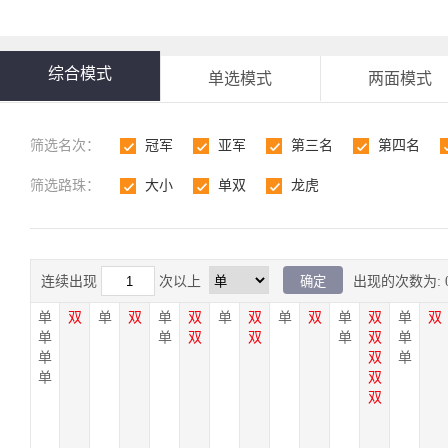
综合模式
单选模式
两面模式
筛选名次：
冠军
亚军
第三名
第四名
1
2
3
4
5
筛选路珠：
大小
单双
龙虎
2
1
3
连续出现
次以上
出现的次数为:
双
单
双
单
双
单
双
单
双
单
双
单
双
单
双
双
单
单
双
双
单
双
单
双
单
双
单
双
单
双
双
双